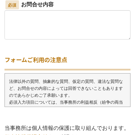
お問合せ内容
必須
フォームご利用の注意点
法律以外の質問、抽象的な質問、仮定の質問、違法な質問な
ど、お問合せの内容によっては回答できないこともあります
のであらかじめご了承願います。
必須入力項目については、当事務所の利益相反（紛争の両当
事者から相談を受けてしまうこと）を防止するため必ず入力
願います。
当事務所は個人情報の保護に取り組んでおります。
守秘義務について