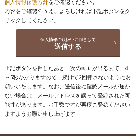
弁護士は依頼者に対して守秘義務を負っています。ご入力い
個人情報保護方針
をご確認ください。
ただいた情報が外部に漏れることは一切ありません（弁護士
内容をご確認のうえ、よろしければ下記ボタンをク
法第23条）。ただし、相談内容については、氏名や事案が一
リックしてください。
切特定されないように一般化したうえ、当サイトで相談事例
としてご紹介させていただくことがありますのであらかじめ
ご了承願います。また、当事務所がご入力いただいた情報を
個人情報の取扱いに同意して
利用して、不当な目的で事件の依頼を勧誘したり事件を誘発
送信する
することは一切ありませんのでご安心ください（弁護士職務
基本規程第10条）。
上記ボタンを押したあと、次の画面が出るまで、4
「いたずら」、「なりすまし」への対応について
架空の個人情報（いたずら）や、他人の個人情報（なりすま
～5秒かかりますので、続けて2回押さないようにお
し）などを利用した不正な問合せは、当事務所だけでなく、
願いいたします。なお、送信後に確認メールが届か
関係のない方に多大な迷惑をかける行為です。当事務所で
ない場合は、メールアドレスを誤って登録された可
は、不正行為が発覚した場合、個人情報・IPアドレスをもと
に、警察に被害届を提出し、不正行為の当事者に損害賠償を
能性があります。お手数ですが再度ご登録ください
請求する訴訟の提起を行うなど、然るべき法的措置を取らせ
ますようお願い申し上げます。
ていただく場合がございます。 いたずらやなりすましは、単
なる迷惑行為ではありません。他人の業務を妨害する行為は
「偽計業務妨害罪」（3年以下の懲役または50万円以下の罰