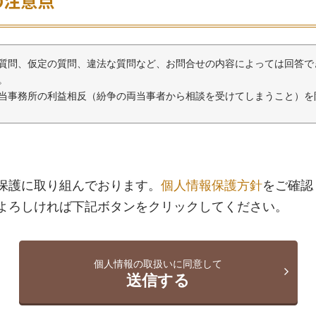
の注意点
質問、仮定の質問、違法な質問など、お問合せの内容によっては回答で
。
当事務所の利益相反（紛争の両当事者から相談を受けてしまうこと）を
秘義務を負っています。ご入力いただいた情報が外部に漏れることは一
容については、氏名や事案が一切特定されないように一般化したうえ、
保護に取り組んでおります。
個人情報保護方針
をご確認
ありますのであらかじめご了承願います。また、当事務所がご入力いた
よろしければ下記ボタンをクリックしてください。
誘したり事件を誘発することは一切ありませんのでご安心ください（弁
し」への対応について
個人情報の取扱いに同意して
）や、他人の個人情報（なりすまし）などを利用した不正な問合せは、
送信する
ける行為です。当事務所では、不正行為が発覚した場合、個人情報・IP
の当事者に損害賠償を請求する訴訟の提起を行うなど、然るべき法的措
やなりすましは、単なる迷惑行為ではありません。他人の業務を妨害す