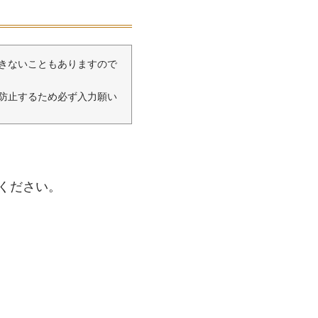
きないこともありますので
防止するため必ず入力願い
切ありません（弁護士法第
当サイトで相談事例としてご
ください。
だいた情報を利用して、不
護士職務基本規程第10
当事務所だけでなく、関係
アドレスをもとに、警察に
置を取らせていただく場合
る行為は「偽計業務妨害罪」