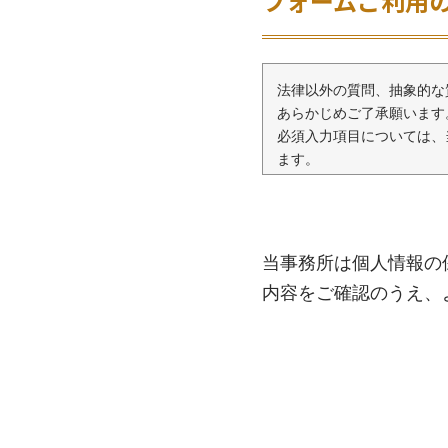
フォームご利用
法律以外の質問、抽象的な
あらかじめご了承願います
必須入力項目については、
ます。
守秘義務について
弁護士は依頼者に対して守
23条）。ただし、相談内
当事務所は個人情報の
紹介させていただくことが
内容をご確認のうえ、
当な目的で事件の依頼を勧
条）。
「いたずら」、「なりすま
架空の個人情報（いたずら
のない方に多大な迷惑をか
被害届を提出し、不正行為
がございます。 いたずら