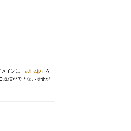
ドメインに「
adire.jp
」を
ご返信ができない場合が