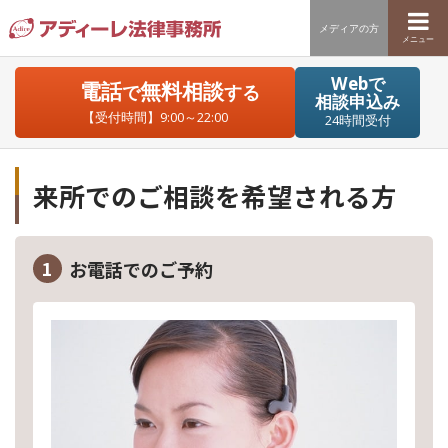
メディアの方
メニュー
Webで
電話
無料相談
で
する
相談申込み
【受付時間】9:00～22:00
24時間受付
来所でのご相談を希望される方
1
お電話でのご予約